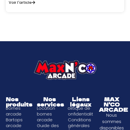
Voir l'article
Nos
Nos
Liens
MAX
produits
services
légaux
N'CO
Bornes
Location
Politique de
ARCADE
arcade
bornes
confidentialité
Nous
Bartops
arcade
Conditions
sommes
arcade
Guide des
générales
disponibles