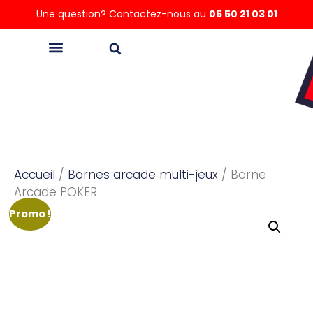
Une question? Contactez-nous au
06 50 21 03 01
Accueil
/
Bornes arcade multi-jeux
/ Borne
Arcade POKER
Promo !