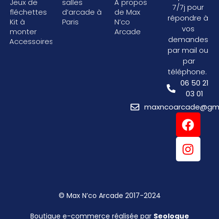
Jeux de
salles
À propos
7/7j pour
fléchettes
d’arcade à
de Max
répondre à
Kit à
Paris
N’co
vos
monter
Arcade
demandes
Accessoires
par mail ou
par
téléphone.
06 50 21
03 01
maxncoarcade@gma
© Max N’co Arcade 2017-2024
Boutique e-commerce réalisée par
Seologue